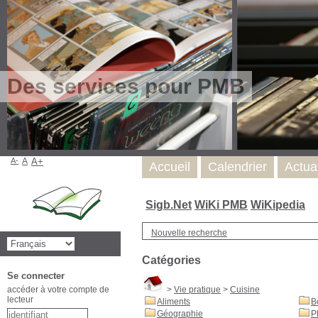
Des services pour PMB
A-
A
A+
Accueil
Calendrier
Actua
Sigb.Net
WiKi PMB
WiKipedia
Nouvelle recherche
Catégories
Se connecter
accéder à votre compte de
>
Vie pratique
>
Cuisine
lecteur
Aliments
B
Géographie
P