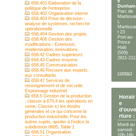
e
658.401 Elaboration de la
Dunham
politique de l'entreprise
Parc de
658.402 Organisation interne
Martissa
658.403 Prise de décision :
t,
analyse de systèmes, recherche
Martissa
opérationnelle
t 23
658.404 Gestion des projets
Port-au-
658.406 Gestion des
Prince
modifications : Extension,
Haiti
modernisation, innovations
(509)
658.42 Cadres supérieurs
2811-211
658.43 Cadres moyens
658.45 Communication
658.46 Recours aux experts,
contact
aux consultants
658.47 Services de
renseignement et de sécurité.
Espionnage industriel
658.5 Gestion de la production
Horair
: classer à 670.4 les opérations en
e
usine. Classer ici les études
d'ouv
générales et ce qui concerne la
rture :
production industrielle. Pour les
autres sujets, ajouter à l'indice la
Mardi au
subdivision 0685, Table 1
samedi :
658.51 Organisation
10h-16h