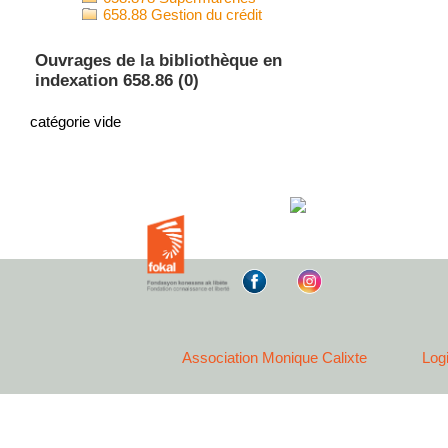
658.88 Gestion du crédit
Ouvrages de la bibliothèque en
indexation 658.86 (0)
catégorie vide
Association Monique Calixte
Log