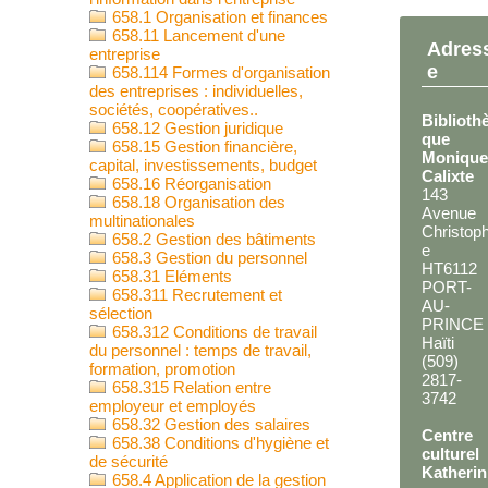
658.1 Organisation et finances
658.11 Lancement d'une
Adres
entreprise
e
658.114 Formes d'organisation
des entreprises : individuelles,
sociétés, coopératives..
Biblioth
658.12 Gestion juridique
que
658.15 Gestion financière,
Moniqu
capital, investissements, budget
Calixte
658.16 Réorganisation
143
658.18 Organisation des
Avenue
multinationales
Christop
658.2 Gestion des bâtiments
e
658.3 Gestion du personnel
HT6112
658.31 Eléments
PORT-
658.311 Recrutement et
AU-
sélection
PRINCE
658.312 Conditions de travail
Haïti
du personnel : temps de travail,
(509)
formation, promotion
2817-
658.315 Relation entre
3742
employeur et employés
658.32 Gestion des salaires
Centre
658.38 Conditions d'hygiène et
culturel
de sécurité
Katherin
658.4 Application de la gestion