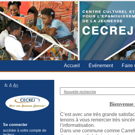
Accueil
Événement
Faire
CAPJEN
A-
A
A+
Nouvelle recherche
Bienvenue 
C’est avec une très grande satisfa
tenons à vous remercier très sincè
Se connecter
l’informatisation.
Dans une commune comme Carrefour, 
accéder à votre compte de
lecteur