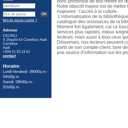
donc primordial de tout mettre en œu
Notre objectif majeur est de mettre 
majeures : l'accès à la culture.
L’informatisation de la bibliothèq
Mot de passe oublié ?
catalogue des ressources de la bib
Moment fort également, car ce tra
Adresse
services plus rapides, mieux soigné
CECREJ
lecteurs, mais aussi à tous ceux qui
9, Diquini 63 Carrefour, Haiti
Désormais, nos lecteurs peuvent con
Carrefour
partir de son compte-client, faire 
Haiti
+509 31 55 24 61
une source d’information sur les p
contact
Horaire:
Lundi-Vendredi: 09h00a.m.-
04h00p.m.
Samdi: 09h00a.m.-
01h00p.m.